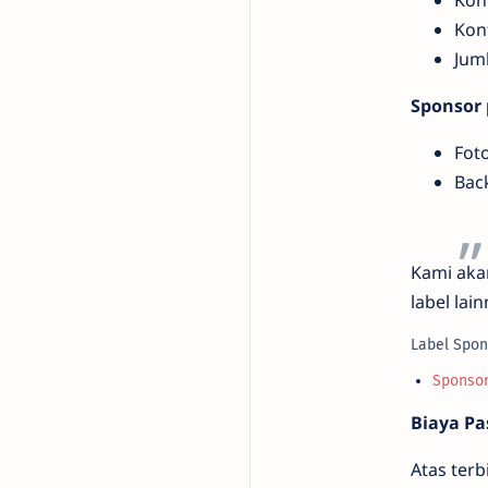
Kont
Kon
Jum
Sponsor 
Foto
Bac
Kami aka
label lain
Label Spon
Sponso
Biaya P
Atas ter