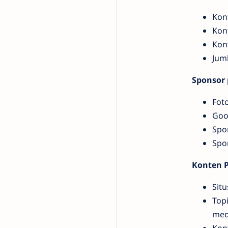
Kon
Kont
Kon
Jum
Sponsor 
Foto
Goog
Spo
Spo
Konten P
Sit
Topi
medi