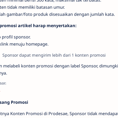
en minimal berisi 300 kata, maksimal tak terbatas.
ten tidak memiliki batasan umur.
lah gambar/foto produk disesuaikan dengan jumlah kata.
promosi artikel harap menyertakan:
 profil sponsor.
klink menuju homepage.
Sponsor dapat mengirim lebih dari 1 konten promosi
n melabeli konten promosi dengan label Sponsor, dimung
nya.
sor:
r
asang Promosi
bitnya Konten Promosi di Prodesae, Sponsor tidak mendapa