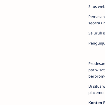
Situs we
Pemasang
secara u
Seluruh i
Pengunju
Prodesae 
pariwisat
berpromo
Di situs
placemen
Konten P