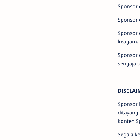
Sponsor 
Sponsor 
Sponsor 
keagamaa
Sponsor 
sengaja 
DISCLAI
Sponsor 
ditayang
konten S
Segala k