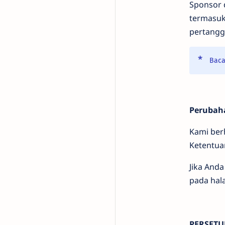
Sponsor 
termasuk
pertang
Bac
Perubah
Kami ber
Ketentua
Jika Anda
pada hala
PERSETU