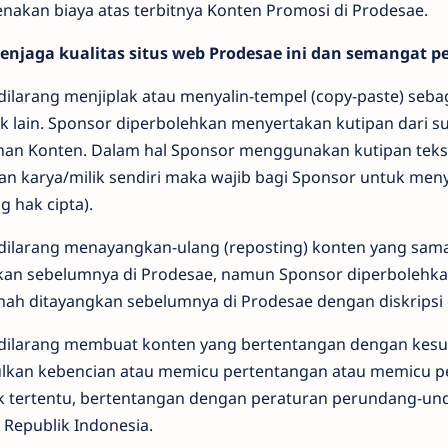
enakan biaya atas terbitnya Konten Promosi di Prodesae.
njaga kualitas situs web Prodesae ini dan semangat 
dilarang menjiplak atau menyalin-tempel (copy-paste) seba
k lain. Sponsor diperbolehkan menyertakan kutipan dari s
han Konten. Dalam hal Sponsor menggunakan kutipan teks
n karya/milik sendiri maka wajib bagi Sponsor untuk men
 hak cipta).
dilarang menayangkan-ulang (reposting) konten yang sam
kan sebelumnya di Prodesae, namun Sponsor diperbolehk
nah ditayangkan sebelumnya di Prodesae dengan diskripsi
dilarang membuat konten yang bertentangan dengan kesu
kan kebencian atau memicu pertentangan atau memicu pe
 tertentu, bertentangan dengan peraturan perundang-und
 Republik Indonesia.