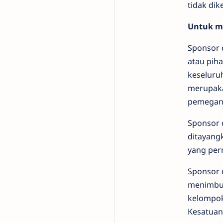
tidak dik
Untuk me
Sponsor 
atau piha
keseluru
merupaka
pemegang
Sponsor 
ditayang
yang per
Sponsor 
menimbul
kelompok
Kesatuan