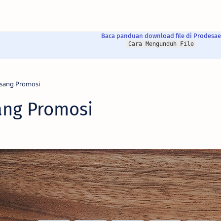
Baca panduan download file di Prodesae
Cara Mengunduh File
ang Promosi