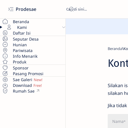
Prodesae
Beranda
Kami
Daftar Isi
Seputar Desa
Hunian
Beranda
Pariwisata
Info Menarik
Kon
Produk
Sponsor
Pasang Promosi
Sae Galeri
Silakan i
Download
Rumah Sae
silakan h
Jika tid
Nama