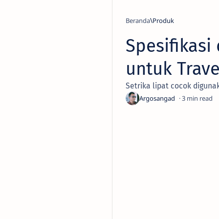
Beranda
Produk
Spesifikasi
untuk Trav
Setrika lipat cocok diguna
3