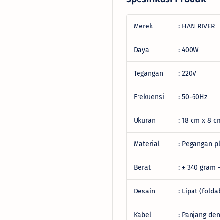
Merek
: HAN RIVER
Daya
: 400W
Tegangan
: 220V
Frekuensi
: 50-60Hz
Ukuran
: 18 cm x 8 c
Material
: Pegangan pl
Berat
: ± 340 gram 
Desain
: Lipat (folda
Kabel
: Panjang de