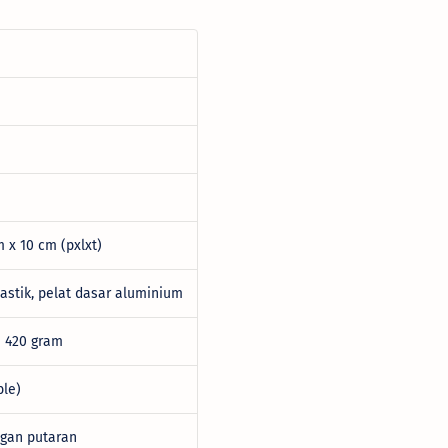
m x 10 cm (pxlxt)
astik, pelat dasar aluminium
- 420 gram
ble)
ngan putaran