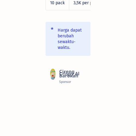
10 pack
3,5K per pack
Harga dapat
berubah
sewaktu-
waktu.
Cireng
Crispy Al
Barokah
Sponsor