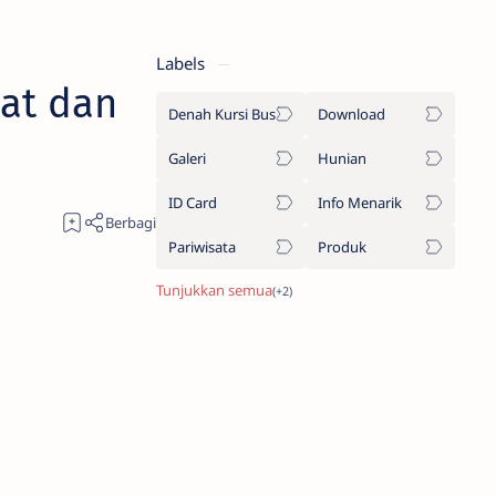
Labels
bat dan
Denah Kursi Bus
Download
Galeri
Hunian
ID Card
Info Menarik
Pariwisata
Produk