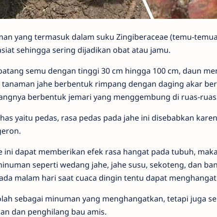
n yang termasuk dalam suku Zingiberaceae (temu-temuan)
iat sehingga sering dijadikan obat atau jamu.
atang semu dengan tinggi 30 cm hingga 100 cm, daun men
r tanaman jahe berbentuk rimpang dengan daging akar be
angnya berbentuk jemari yang menggembung di ruas-ruas
khas yaitu pedas, rasa pedas pada jahe ini disebabkan kar
geron.
e ini dapat memberikan efek rasa hangat pada tubuh, maka
minuman seperti wedang jahe, jahe susu, sekoteng, dan ba
da malam hari saat cuaca dingin tentu dapat menghangat
iolah sebagai minuman yang menghangatkan, tetapi juga s
an dan penghilang bau amis.