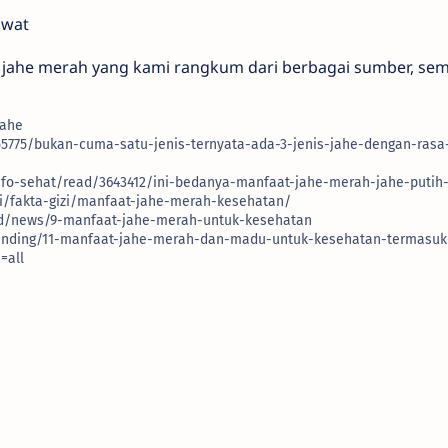
awat
 jahe merah yang kami rangkum dari berbagai sumber, se
Jahe
2255775/bukan-cuma-satu-jenis-ternyata-ada-3-jenis-jahe-dengan-ras
info-sehat/read/3643412/ini-bedanya-manfaat-jahe-merah-jahe-putih
si/fakta-gizi/manfaat-jahe-merah-kesehatan/
.id/news/9-manfaat-jahe-merah-untuk-kesehatan
ending/11-manfaat-jahe-merah-dan-madu-untuk-kesehatan-termasuk
=all