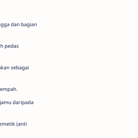
ingga dan bagian
ih pedas
akan sebagai
 rempah.
n jamu daripada
emetik (anti