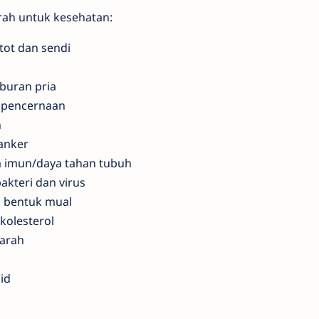
rah untuk kesehatan:
tot dan sendi
buran pria
 pencernaan
n
anker
 imun/daya tahan tubuh
akteri dan virus
i bentuk mual
kolesterol
arah
id